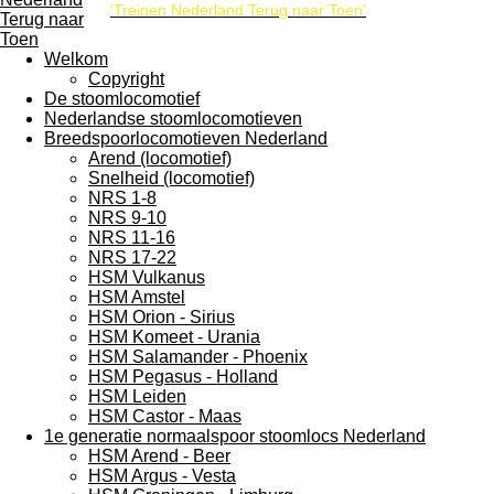
'Treinen Nederland Terug naar Toen'
Welkom
Copyright
De stoomlocomotief
Nederlandse stoomlocomotieven
Breedspoorlocomotieven Nederland
Arend (locomotief)
Snelheid (locomotief)
NRS 1-8
NRS 9-10
NRS 11-16
NRS 17-22
HSM Vulkanus
HSM Amstel
HSM Orion - Sirius
HSM Komeet - Urania
HSM Salamander - Phoenix
HSM Pegasus - Holland
HSM Leiden
HSM Castor - Maas
1e generatie normaalspoor stoomlocs Nederland
HSM Arend - Beer
HSM Argus - Vesta