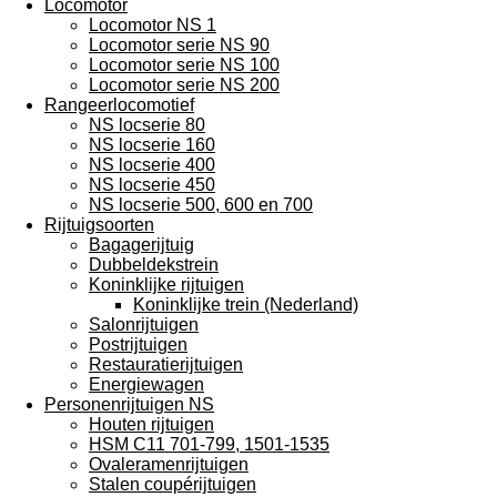
Locomotor
Locomotor NS 1
Locomotor serie NS 90
Locomotor serie NS 100
Locomotor serie NS 200
Rangeerlocomotief
NS locserie 80
NS locserie 160
NS locserie 400
NS locserie 450
NS locserie 500, 600 en 700
Rijtuigsoorten
Bagagerijtuig
Dubbeldekstrein
Koninklijke rijtuigen
Koninklijke trein (Nederland)
Salonrijtuigen
Postrijtuigen
Restauratierijtuigen
Energiewagen
Personenrijtuigen NS
Houten rijtuigen
HSM C11 701-799, 1501-1535
Ovaleramenrijtuigen
Stalen coupérijtuigen