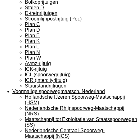
Bolkoprijtuigen
Stalen D
D-treinrijtuigen
Stroomlijnpostrijtuig (Pec)
Plan C
Plan D
Plan E
Plan K
Plan L
Plan N
Plan W
Avmz-rijtuig
ICK-rijtuig
ICL (spoorwegrijtuig)
ICR (Intercityrijtuig)
Stuurstandrijtiugen
Voormalige spoorwegmaatsch. Nederland
Hollandsche IJzeren Spoorweg-Maatschappij
(HSM)
Nederlandsche Rhijnspoorweg-Maatschappij
(NRS)
Maatschappij tot Exploitatie van Staatsspoorwegen
(SS)
Nederlandsche Centraal-Spoorweg-
Maatschappij (NCS)