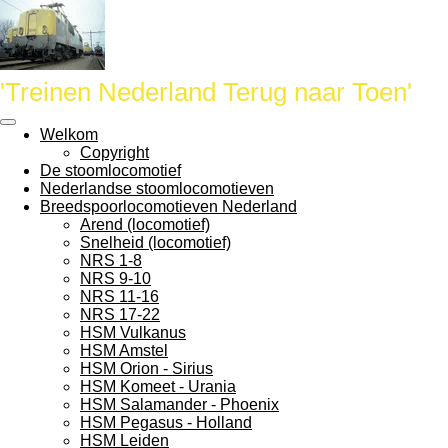
Ga
direct
naar
de
'Treinen Nederland Terug naar Toen'
hoofdinhoud
Welkom
Copyright
De stoomlocomotief
Nederlandse stoomlocomotieven
Breedspoorlocomotieven Nederland
Arend (locomotief)
Snelheid (locomotief)
NRS 1-8
NRS 9-10
NRS 11-16
NRS 17-22
HSM Vulkanus
HSM Amstel
HSM Orion - Sirius
HSM Komeet - Urania
HSM Salamander - Phoenix
HSM Pegasus - Holland
HSM Leiden