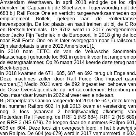
Amsterdam Westhaven. In april 2018 eindigde de loc zijn
diensten bij Captrain bij de Sloehaven. Tegenwoordig rijdt de
683 bij Rail Force One en verricht rangeerwerkzaamheden op
emplacement Botlek, gelegen aan de Rotterdamse
havenspoorlijn. De loc plaatst en haalt treinen uit bij de C.Ro
en Bertschi-terminals. De 9702 werd in 2017 overgenomen
door Jacko Fijn Techniek in de Europoort. In 2018 ging de loc
naar Rail Force One en is later overgegaan naar Eurailscout.
Zijn standplaats is anno 2022 Amersfoort. [1]
In 2010 nam EETC de van de Veluwsche Stoomtrein
Maatschappij gehuurde loc 661 in gebruik voor het rangeren op
de Watergraafsmeer. Op 26 maart 2014 keerde deze terug naar
Beek-bergen.
I
n 2018 kwamen de 671, 685, 687 en 692 terug uit Engeland.
Deze machines zullen door Rail Force One ingezet gaan
worden.[1] Medio 2021 werd de 692 ingezet ten behoeve van
de Osse Overslagcentrale op het raccordement Elzenburg in
Oss, maar daar kwam in 2022 al weer een einde aan.
Bij Stapelplaats Crailoo rangeerde tot 2013 de 647, deze kreeg
het nummer Railpro 602. In juli 2013 kwam er versterking van
nog 3 locs (waarvan 2 bedrijfsvaardig) afkomstig van
Rotterdam Rail Feeding, de RRF 1 (NS 684), RRF 2 (NS 689)
en RRF 3 (NS 679). Ze kregen daar de nummers Railpro 601,
603 en 604. Deze locs zijn overgeschilderd in het blauw/grijs
van Railpro. De 604 (ex-679) werd in 2017 vernummerd in 602.