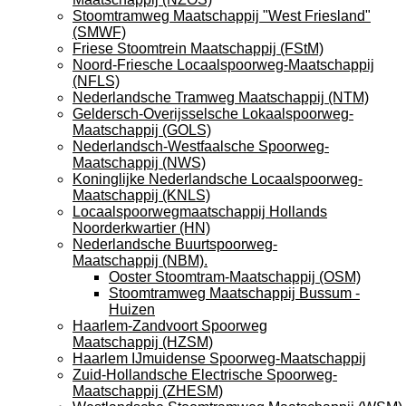
Stoomtramweg Maatschappij "West Friesland"
(SMWF)
Friese Stoomtrein Maatschappij (FStM)
Noord-Friesche Locaalspoorweg-Maatschappij
(NFLS)
Nederlandsche Tramweg Maatschappij (NTM)
Geldersch-Overijsselsche Lokaalspoorweg-
Maatschappij (GOLS)
Nederlandsch-Westfaalsche Spoorweg-
Maatschappij (NWS)
Koninglijke Nederlandsche Locaalspoorweg-
Maatschappij (KNLS)
Locaalspoorwegmaatschappij Hollands
Noorderkwartier (HN)
Nederlandsche Buurtspoorweg-
Maatschappij (NBM).
Ooster Stoomtram-Maatschappij (OSM)
Stoomtramweg Maatschappij Bussum -
Huizen
Haarlem-Zandvoort Spoorweg
Maatschappij (HZSM)
Haarlem IJmuidense Spoorweg-Maatschappij
Zuid-Hollandsche Electrische Spoorweg-
Maatschappij (ZHESM)