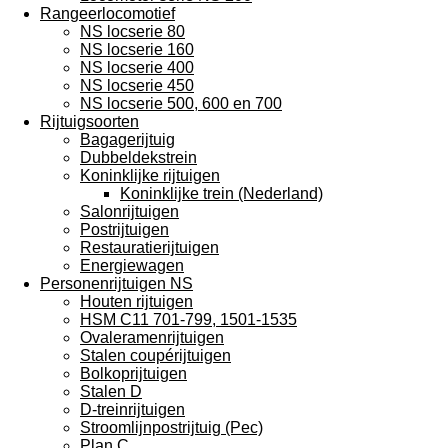
Rangeerlocomotief
NS locserie 80
NS locserie 160
NS locserie 400
NS locserie 450
NS locserie 500, 600 en 700
Rijtuigsoorten
Bagagerijtuig
Dubbeldekstrein
Koninklijke rijtuigen
Koninklijke trein (Nederland)
Salonrijtuigen
Postrijtuigen
Restauratierijtuigen
Energiewagen
Personenrijtuigen NS
Houten rijtuigen
HSM C11 701-799, 1501-1535
Ovaleramenrijtuigen
Stalen coupérijtuigen
Bolkoprijtuigen
Stalen D
D-treinrijtuigen
Stroomlijnpostrijtuig (Pec)
Plan C