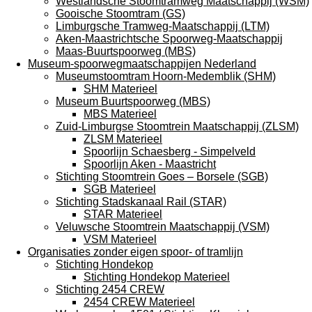
Westlandsche Stoomtramweg Maatschappij (WSM)
Gooische Stoomtram (GS)
Limburgsche Tramweg-Maatschappij (LTM)
Aken-Maastrichtsche Spoorweg-Maatschappij
Maas-Buurtspoorweg (MBS)
Museum-spoorwegmaatschappijen Nederland
Museumstoomtram Hoorn-Medemblik (SHM)
SHM Materieel
Museum Buurtspoorweg (MBS)
MBS Materieel
Zuid-Limburgse Stoomtrein Maatschappij (ZLSM)
ZLSM Materieel
Spoorlijn Schaesberg - Simpelveld
Spoorlijn Aken - Maastricht
Stichting Stoomtrein Goes – Borsele (SGB)
SGB Materieel
Stichting Stadskanaal Rail (STAR)
STAR Materieel
Veluwsche Stoomtrein Maatschappij (VSM)
VSM Materieel
Organisaties zonder eigen spoor- of tramlijn
Stichting Hondekop
Stichting Hondekop Materieel
Stichting 2454 CREW
2454 CREW Materieel