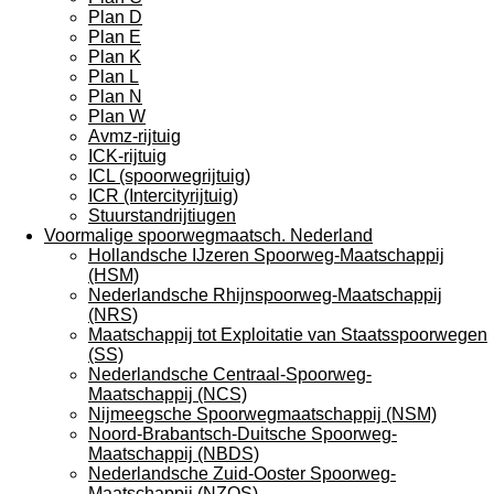
Plan D
Plan E
Plan K
Plan L
Plan N
Plan W
Avmz-rijtuig
ICK-rijtuig
ICL (spoorwegrijtuig)
ICR (Intercityrijtuig)
Stuurstandrijtiugen
Voormalige spoorwegmaatsch. Nederland
Hollandsche IJzeren Spoorweg-Maatschappij
(HSM)
Nederlandsche Rhijnspoorweg-Maatschappij
(NRS)
Maatschappij tot Exploitatie van Staatsspoorwegen
(SS)
Nederlandsche Centraal-Spoorweg-
Maatschappij (NCS)
Nijmeegsche Spoorwegmaatschappij (NSM)
Noord-Brabantsch-Duitsche Spoorweg-
Maatschappij (NBDS)
Nederlandsche Zuid-Ooster Spoorweg-
Maatschappij (NZOS)