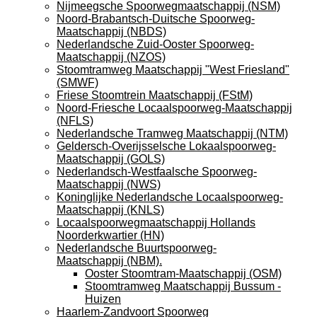
Nijmeegsche Spoorwegmaatschappij (NSM)
Noord-Brabantsch-Duitsche Spoorweg-
Maatschappij (NBDS)
Nederlandsche Zuid-Ooster Spoorweg-
Maatschappij (NZOS)
Stoomtramweg Maatschappij "West Friesland"
(SMWF)
Friese Stoomtrein Maatschappij (FStM)
Noord-Friesche Locaalspoorweg-Maatschappij
(NFLS)
Nederlandsche Tramweg Maatschappij (NTM)
Geldersch-Overijsselsche Lokaalspoorweg-
Maatschappij (GOLS)
Nederlandsch-Westfaalsche Spoorweg-
Maatschappij (NWS)
Koninglijke Nederlandsche Locaalspoorweg-
Maatschappij (KNLS)
Locaalspoorwegmaatschappij Hollands
Noorderkwartier (HN)
Nederlandsche Buurtspoorweg-
Maatschappij (NBM).
Ooster Stoomtram-Maatschappij (OSM)
Stoomtramweg Maatschappij Bussum -
Huizen
Haarlem-Zandvoort Spoorweg