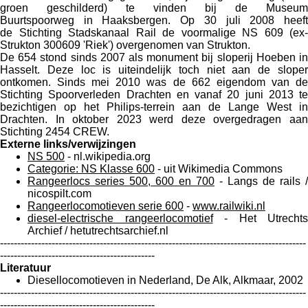
groen geschilderd) te vinden bij de Museum
Buurtspoorweg in Haaksbergen. Op 30 juli 2008 heeft
de Stichting Stadskanaal Rail de voormalige NS 609 (ex-
Strukton 300609 'Riek') overgenomen van Strukton.
De 654 stond sinds 2007 als monument bij sloperij Hoeben in
Hasselt. Deze loc is uiteindelijk toch niet aan de sloper
ontkomen. Sinds mei 2010 was de 662 eigendom van de
Stichting Spoorverleden Drachten en vanaf 20 juni 2013 te
bezichtigen op het Philips-terrein aan de Lange West in
Drachten. In oktober 2023 werd deze overgedragen aan
Stichting 2454 CREW.
Externe links/verwijzingen
NS 500
- nl.wikipedia.org
Categorie: NS Klasse 600
- uit Wikimedia Commons
Rangeerlocs series 500, 600 en 700
- Langs de rails /
nicospilt.com
Rangeerlocomotieven serie 600
-
www.railwiki.nl
diesel-electrische rangeerlocomotief
- Het Utrechts
Archief / hetutrechtsarchief.nl
-----------------------------------------------------------------------------------------
---------------------------------------------
Literatuur
Diesellocomotieven in Nederland, De Alk, Alkmaar, 2002
-----------------------------------------------------------------------------------------
---------------------------------------------