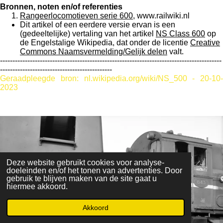
Bronnen, noten en/of referenties
Rangeerlocomotieven serie 600
, www.railwiki.nl
Dit artikel of een eerdere versie ervan is een
(gedeeltelijke) vertaling van het artikel
NS Class 600
op
de Engelstalige Wikipedia, dat onder de licentie
Creative
Commons Naamsvermelding/Gelijk delen
valt.
-----------------------------------------------------------------------------------------
---------------------------------------------
Geraadpleegde bron: nl.wikipedia.org/wiki/NS_500 - 20-10-
2023
Deze website gebruikt cookies voor analyse-
doeleinden en/of het tonen van advertenties. Door
gebruik te blijven maken van de site gaat u
hiermee akkoord.
Akkoord