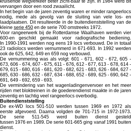
kruisende wegverkeer beter zicht-baar te zijn. In 1984 werd dit
vervangen door een rood zwaailicht.
In het begin van de jaren zeventig waren er minder rangeerlocs
nodig, mede als gevolg van de sluiting van vele los- en
laadplaatsen. Dit resulteerde in de buitendienststelling van de
kleine
serie 450
en de serie 700 omstreeks 1972.
Voor rangeerwerk bij de Rotterdamse Waalhaven werden vier
600-en geschikt gemaakt voor radiografische bediening.
In 1990-1991 werden nog eens 19 locs verbouwd. De in totaal
23 radiolocs werden vernummerd in 671-693. In 1992 werden
ook de 625, 642, 649 en 659 nog verbouwd.
De vernummering was als volgt: 601 - 671, 602 - 672, 605 -
673, 606 - 674, 607 - 675, 611 - 676, 612 - 677, 613 - 678, 614 -
679, 615 - 680, 616 - 681, 620 - 682, 621 - 683, 626 - 684, 627 -
685, 630 - 686, 632 - 687, 634 - 688, 652 - 689, 625 - 690, 642 -
691, 649 - 692, 659 - 693.
De vermindering van het wagenladingenvervoer en het meer
rijden met bloktreinen in de goederendienst maakte in de jaren
zeventig en tachtig veel rangeerlocs overbodig.
Buitendienststelling
De ex-WD locs 501-510 werden tussen 1969 en 1972 als
eerste afgevoerd. Daarna volgden de 701-715 in 1972-1973.
De serie 511-545 werd buiten dienst gesteld
tussen 1976 en 1989. De serie 601-665 ging vanaf 1991 buiten
dienst.