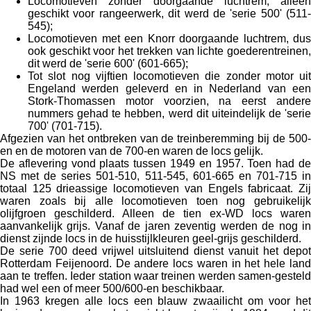
Locomotieven zonder doorgaande luchtrem, alleen
geschikt voor rangeerwerk, dit werd de 'serie 500' (511-
545);
Locomotieven met een Knorr doorgaande luchtrem, dus
ook geschikt voor het trekken van lichte goederentreinen,
dit werd de 'serie 600' (601-665);
Tot slot nog vijftien locomotieven die zonder motor uit
Engeland werden geleverd en in Nederland van een
Stork-Thomassen motor voorzien, na eerst andere
nummers gehad te hebben, werd dit uiteindelijk de 'serie
700' (701-715).
Afgezien van het ontbreken van de treinberemming bij de 500-
en en de motoren van de 700-en waren de locs gelijk.
De aflevering vond plaats tussen 1949 en 1957. Toen had de
NS met de series 501-510, 511-545, 601-665 en 701-715 in
totaal 125 drieassige locomotieven van Engels fabricaat. Zij
waren zoals bij alle locomotieven toen nog gebruikelijk
olijfgroen geschilderd. Alleen de tien ex-WD locs waren
aanvankelijk grijs. Vanaf de jaren zeventig werden de nog in
dienst zijnde locs in de huisstijlkleuren geel-grijs geschilderd.
De serie 700 deed vrijwel uitsluitend dienst vanuit het depot
Rotterdam Feijenoord. De andere locs waren in het hele land
aan te treffen. Ieder station waar treinen werden samen-gesteld
had wel een of meer 500/600-en beschikbaar.
In 1963 kregen alle locs een blauw zwaailicht om voor het