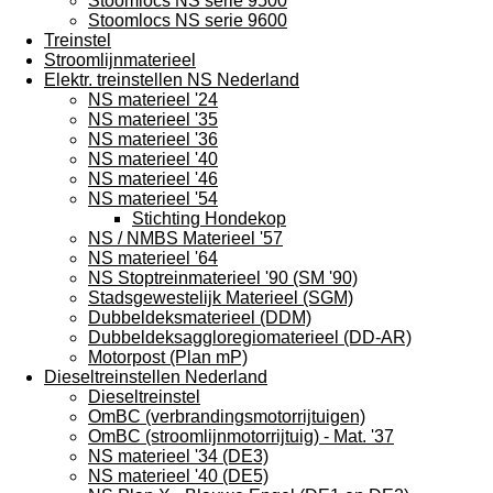
Stoomlocs NS serie 9500
Stoomlocs NS serie 9600
Treinstel
Stroomlijnmaterieel
Elektr. treinstellen NS Nederland
NS materieel '24
NS materieel '35
NS materieel '36
NS materieel '40
NS materieel '46
NS materieel '54
Stichting Hondekop
NS / NMBS Materieel '57
NS materieel '64
NS Stoptreinmaterieel '90 (SM '90)
Stadsgewestelijk Materieel (SGM)
Dubbeldeksmaterieel (DDM)
Dubbeldeksaggloregiomaterieel (DD-AR)
Motorpost (Plan mP)
Dieseltreinstellen Nederland
Dieseltreinstel
OmBC (verbrandingsmotorrijtuigen)
OmBC (stroomlijnmotorrijtuig) - Mat. '37
NS materieel '34 (DE3)
NS materieel '40 (DE5)