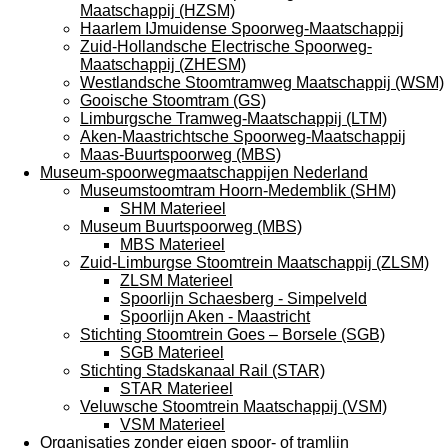
Maatschappij (HZSM)
Haarlem IJmuidense Spoorweg-Maatschappij
Zuid-Hollandsche Electrische Spoorweg-
Maatschappij (ZHESM)
Westlandsche Stoomtramweg Maatschappij (WSM)
Gooische Stoomtram (GS)
Limburgsche Tramweg-Maatschappij (LTM)
Aken-Maastrichtsche Spoorweg-Maatschappij
Maas-Buurtspoorweg (MBS)
Museum-spoorwegmaatschappijen Nederland
Museumstoomtram Hoorn-Medemblik (SHM)
SHM Materieel
Museum Buurtspoorweg (MBS)
MBS Materieel
Zuid-Limburgse Stoomtrein Maatschappij (ZLSM)
ZLSM Materieel
Spoorlijn Schaesberg - Simpelveld
Spoorlijn Aken - Maastricht
Stichting Stoomtrein Goes – Borsele (SGB)
SGB Materieel
Stichting Stadskanaal Rail (STAR)
STAR Materieel
Veluwsche Stoomtrein Maatschappij (VSM)
VSM Materieel
Organisaties zonder eigen spoor- of tramlijn