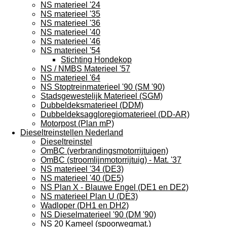
NS materieel '24
NS materieel '35
NS materieel '36
NS materieel '40
NS materieel '46
NS materieel '54
Stichting Hondekop
NS / NMBS Materieel '57
NS materieel '64
NS Stoptreinmaterieel '90 (SM '90)
Stadsgewestelijk Materieel (SGM)
Dubbeldeksmaterieel (DDM)
Dubbeldeksaggloregiomaterieel (DD-AR)
Motorpost (Plan mP)
Dieseltreinstellen Nederland
Dieseltreinstel
OmBC (verbrandingsmotorrijtuigen)
OmBC (stroomlijnmotorrijtuig) - Mat. '37
NS materieel '34 (DE3)
NS materieel '40 (DE5)
NS Plan X - Blauwe Engel (DE1 en DE2)
NS materieel Plan U (DE3)
Wadloper (DH1 en DH2)
NS Dieselmaterieel '90 (DM '90)
NS 20 Kameel (spoorwegmat.)