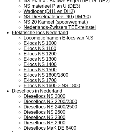
NS Plan X - Blauwe Engel (DE1 en DE2)
NS materieel Plan U (DE3)
Wadloper (DH1 en DH2)
NS Dieselmaterieel '90 (DM '90)
NS 20 Kameel (spoorwegmat.)
Nederlands-Zwitsers TEE-treinstel
Elektrische locs Nederland
Locomotiefnamen E-locs van N.S.
E-locs NS 1000
E-locs NS 1100
E-locs NS 1200
E-locs NS 1300
E-locs NS 1400
E-locs NS 1500
E-locs NS 1600/1800
E-locs NS 1700
E-locs NS 1600 > NS 1800
Diesellocs in Nederland
Diesellocs NS 2000
Diesellocs NS 2200/2300
Diesellocs NS 2400/2500
Diesellocs NS 2600
Diesellocs NS 2800
Diesellocs NS 2900
Diesellocs MaK DE 6400