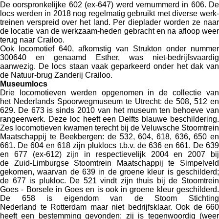
De oorspronkelijke 602 (ex-647) werd vernummerd in 606. De
locs werden in 2018 nog regelmatig gebruikt met diverse werk-
treinen verspreid over het land. Per dieplader worden ze naar
de locatie van de werkzaam-heden gebracht en na afloop weer
terug naar Crailoo.
Ook locomotief 640, afkomstig van Strukton onder nummer
300640 en genaamd Esther, was niet-bedrijfsvaardig
aanwezig. De locs staan vaak geparkeerd onder het dak van
de Natuur-brug Zanderij Crailoo.
Museumlocs
Drie locomotieven werden opgenomen in de collectie van
het Nederlands Spoorwegmuseum te Utrecht: de 508, 512 en
629. De 673 is sinds 2010 van het museum ten behoeve van
rangeerwerk. Deze loc heeft een Delfts blauwe beschildering.
Zes locomotieven kwamen terecht bij de Veluwsche Stoomtrein
Maatschappij te Beekbergen: de 532, 604, 618, 636, 650 en
661. De 604 en 618 zijn pluklocs t.b.v. de 636 en 661. De 639
en 677 (ex-612) zijn in respectievelijk 2004 en 2007 bij
de Zuid-Limburgse Stoomtrein Maatschappij te Simpelveld
gekomen, waarvan de 639 in de groene kleur is geschilderd;
de 677 is plukloc. De 521 vindt zijn thuis bij de Stoomtrein
Goes - Borsele in Goes en is ook in groene kleur geschilderd.
De 658 is eigendom van de Stoom Stichting
Nederland te Rotterdam maar niet bedrijfsklaar. Ook de 660
heeft een bestemming gevonden; zij is tegenwoordig (weer