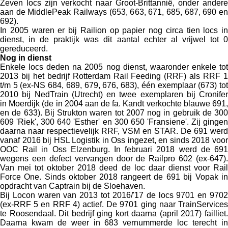
Zeven locs zijn verkocht naar Groot-Brittannië, onder andere
aan de MiddlePeak Railways (653, 663, 671, 685, 687, 690 en
692).
In 2005 waren er bij Railion op papier nog circa tien locs in
dienst, in de praktijk was dit aantal echter al vrijwel tot 0
gereduceerd.
Nog in dienst
Enkele locs deden na 2005 nog dienst, waaronder enkele tot
2013 bij het bedrijf Rotterdam Rail Feeding (RRF) als RRF 1
t/m 5 (ex-NS 684, 689, 679, 676, 683), één exemplaar (673) tot
2010 bij NedTrain (Utrecht) en twee exemplaren bij Cronifer
in Moerdijk (de in 2004 aan de fa. Kandt verkochte blauwe 691,
en de 633). Bij Strukton waren tot 2007 nog in gebruik de 300
609 'Riek', 300 640 'Esther' en 300 650 'Fransiene'. Zij gingen
daarna naar respectievelijk RRF, VSM en STAR. De 691 werd
vanaf 2016 bij HSL Logistik in Oss ingezet, en sinds 2018 voor
OOC Rail in Oss Elzenburg. In februari 2018 werd de 691
wegens een defect vervangen door de Railpro 602 (ex-647).
Van mei tot oktober 2018 deed de loc daar dienst voor Rail
Force One. Sinds oktober 2018 rangeert de 691 bij Vopak in
opdracht van Captrain bij de Sloehaven.
Bij Locon waren van 2013 tot 2016/'17 de locs 9701 en 9702
(ex-RRF 5 en RRF 4) actief. De 9701 ging naar TrainServices
te Roosendaal. Dit bedrijf ging kort daarna (april 2017) failliet.
Daarna kwam de weer in 683 vernummerde loc terecht in