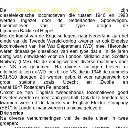
De
NS-Locserie 500, 600 en 700
zijn
dieselelektrische locomotieven die tussen 1946 en 1998
werden ingezet door de Nederlandse Spoorwegen.
Locomotieven van dit type dragen de
bijnamen Bakkie of Hippel.
Met de komst van de Engelse legers naar Nederland aan het
einde van de Tweede Wereld-oorlog kwamen er ook Engelse
locomotieven van het War Department (WD) mee. Hieronder
waren drieassige diesellocs van een type dat al in de jaren
dertig was ontwikkeld voor de London Midland and Scottish
Railway (LMS). Na de oorlog werden diverse machines door
de NS over-genomen. Na diverse ruilingen bleven er
uiteindelijk tien ex-WD locs bij de NS, die in 1946 de nummers
501-510 droegen. Zij werden gebruikt voor rangeerwerk op
grote stations zoals Utrecht en Zwolle en
vanaf 1947 Rotterdam Feijenoord.
Omdat de tien Engelse tweedehands locomotieven goed
bevielen werden er meer aan-geschaft. Ook deze honderd locs
kwamen weer uit de fabriek van English Electric Company
(EEC) te Londen, maar werden nu nieuw geleverd.
Drie series
Na diverse vernummeringen viel de serie uiteen in twee
groepen: