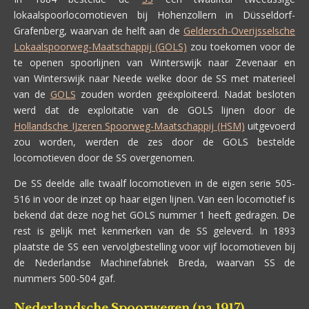
lokaalspoorlocomotieven bij Hohenzollern in Düsseldorf-
Grafenberg, waarvan de helft aan de
Geldersch-Overijsselsche
Lokaalspoorweg-Maatschappij (GOLS)
zou toekomen voor de
te openen spoorlijnen van Winterswijk naar Zevenaar en
van Winterswijk naar Neede welke door de SS met materieel
van de
GOLS
zouden worden geëxploiteerd. Nadat besloten
werd dat de exploitatie van de GOLS lijnen door de
Hollandsche IJzeren Spoorweg-Maatschappij (HSM)
uitgevoerd
zou worden, werden de zes door de GOLS bestelde
locomotieven door de SS overgenomen.
De SS deelde alle twaalf locomotieven in de eigen serie 505-
516 in voor de inzet op haar eigen lijnen. Van een locomotief is
bekend dat deze nog het GOLS nummer 1 heeft gedragen. De
rest is gelijk met kenmerken van de SS geleverd. In 1893
plaatste de SS een vervolgbestelling voor vijf locomotieven bij
de Nederlandse Machinefabriek Breda, waarvan SS de
nummers 500-504 gaf.
Nederlandsche Spoorwegen (na 1917)