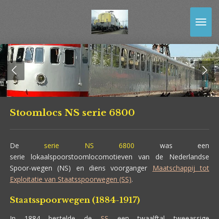
Ga
direct
naar
de
hoofdinhoud
Stoomlocs NS serie 6800
De
serie NS 6800
was een
serie lokaalspoorstoomlocomotieven van de Nederlandse
Spoor-wegen (NS) en diens voorganger
Maatschappij tot
Exploitatie van Staatsspoorwegen (SS)
.
Staatsspoorwegen (1884-1917)
In 1884 bestelde de
SS
een twaalftal tweeassige