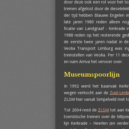
door deze ook een rol voor het t
treinen afgelost door de dieselele
der tijd hebben Blauwe Engelen i
late jaren 1980 reden alleen no
ficatie van Landgraaf - Kerkrade 
1988 reden op het resterende gede
de eerste twee jaren nadat in d
Veolia Transport Limburg was in
treinstellen van Veolia. Per 11 de
en nam Arriva het vervoer over.
Museumspoorlijn
In 1992 werd het baanvak Kerk
wegen verkocht aan de
Zuid-Limb
ZLSM hier vanuit Simpelveld met to
Tot 2004 reed de
ZLSM
tot aan K
toeristische treinen over de Milj
lijn Kerkrade – Heerlen (en verd