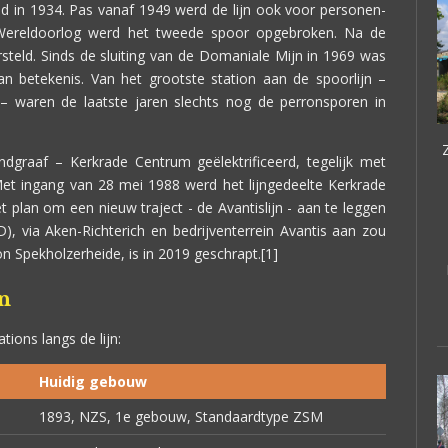
 in 1934. Pas vanaf 1949 werd de lijn ook voor personen-
 Wereldoorlog werd het tweede spoor opgebroken. Na de
rsteld. Sinds de sluiting van de Domaniale Mijn in 1969 was
n betekenis. Van het grootste station aan de spoorlijn –
– waren de laatste jaren slechts nog de perronsporen in
ndgraaf – Kerkrade Centrum geëlektrificeerd, tegelijk met
Met ingang van 28 mei 1988 werd het lijngedeelte Kerkrade
 plan om een nieuw traject - de Avantislijn - aan te leggen
D), via Aken-Richterich en bedrijventerrein Avantis aan zou
ion Spekholzerheide, is in 2019 geschrapt.[1]
n
tions langs de lijn:
Huidig gebouw
1893, NZS, 1e gebouw, Standaardtype ZSM