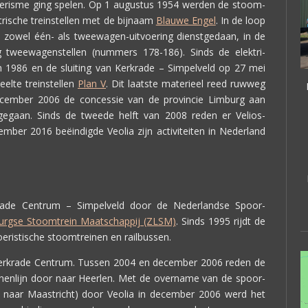
oerisme ging spelen. Op 1 augustus 1954 werden de stoom-
ktrische treinstellen met de bijnaam
Blauwe Engel
. In de loop
n zowel één- als tweewagen-uitvoering dienstgedaan, in de
g tweewagenstellen (nummers 178-186). Sinds de elektri-
in 1986 en de sluiting van Kerkrade – Simpelveld op 27 mei
elte treinstellen
Plan V
. Dit laatste materieel reed ruwweg
ecember 2006 de concessie van de provincie Limburg aan
gegaan. Sinds de tweede helft van 2008 reden er Velios-
cember 2016 beëindigde Veolia zijn activiteiten in Nederland
rade Centrum – Simpelveld door de Nederlandse Spoor-
urgse Stoomtrein Maatschappij (ZLSM)
. Sinds 1995 rijdt de
eristische stoomtreinen en railbussen.
erkrade Centrum. Tussen 2004 en december 2006 reden de
oenenlijn door naar Heerlen. Met de overname van de spoor-
er naar Maastricht) door Veolia in december 2006 werd het