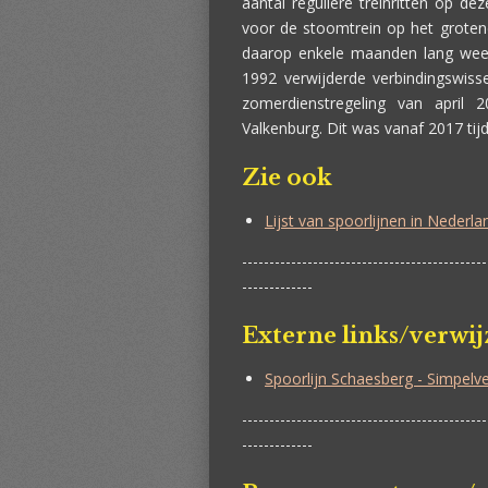
aantal reguliere treinritten op d
voor de stoomtrein op het grotend
daarop enkele maanden lang weer
1992 verwijderde verbindingswiss
zomerdienstregeling van april 
Valkenburg. Dit was vanaf 2017 tijd
Zie ook
Lijst van spoorlijnen in Nederla
---------------------------------------------
-------------
Externe links/verwi
Spoorlijn Schaesberg - Simpelve
---------------------------------------------
-------------