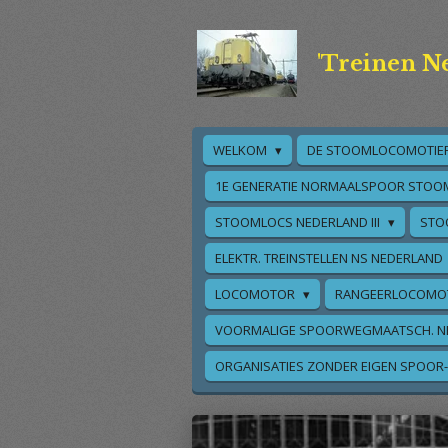
Ga
direct
'Treinen N
naar
de
hoofdinhoud
WELKOM
DE STOOMLOCOMOTIE
1E GENERATIE NORMAALSPOOR STOO
STOOMLOCS NEDERLAND III
STO
ELEKTR. TREINSTELLEN NS NEDERLAND
LOCOMOTOR
RANGEERLOCOMO
VOORMALIGE SPOORWEGMAATSCH. N
ORGANISATIES ZONDER EIGEN SPOOR-