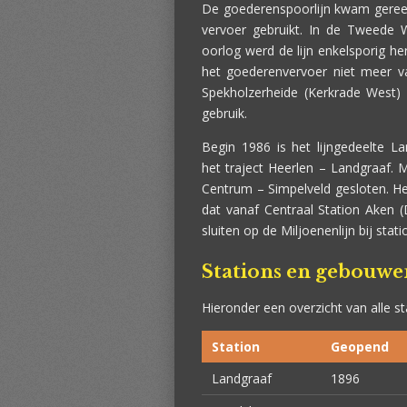
De goederenspoorlijn kwam gereed
vervoer gebruikt. In de Tweede
oorlog werd de lijn enkelsporig he
het goederenvervoer niet meer va
Spekholzerheide (Kerkrade West) 
gebruik.
Begin 1986 is het lijngedeelte La
het traject Heerlen – Landgraaf. 
Centrum – Simpelveld gesloten. Het
dat vanaf Centraal Station Aken (
sluiten op de Miljoenenlijn bij stat
Stations en gebouwe
Hieronder een overzicht van alle sta
Station
Geopend
Landgraaf
1896