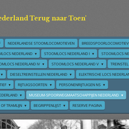
ederland Terug naar Toen'
F
NEDERLANDSE STOOMLOCOMOTIEVEN
BREEDSPOORLOCOMOTIEV
MLOCS NEDERLAND
STOOMLOCS NEDERLAND I
STOOMLOCS NE
OMLOCS NEDERLAND IV
STOOMLOCS NEDERLAND V
TREINSTEL
DIESELTREINSTELLEN NEDERLAND
ELEKTRISCHE LOCS NEDERL
TIEF
RIJTUIGSOORTEN
PERSONENRIJTUIGEN NS
EDERLAND
MUSEUM-SPOORWEGMAATSCHAPPIJEN NEDERLAND
 OF TRAMLIJN
BEGRIPPENLIJST
RESERVE PAGINA