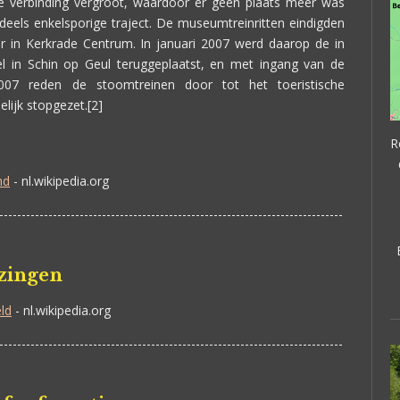
eze verbinding vergroot, waardoor er geen plaats meer was
eels enkelsporige traject. De museumtreinritten eindigden
 in Kerkrade Centrum. In januari 2007 werd daarop de in
el in Schin op Geul teruggeplaatst, en met ingang van de
2007 reden de stoomtreinen door tot het toeristische
elijk stopgezet.[2]
R
nd
- nl.wikipedia.org
-----------------------------------------------------------------------------
jzingen
ld
- nl.wikipedia.org
-----------------------------------------------------------------------------