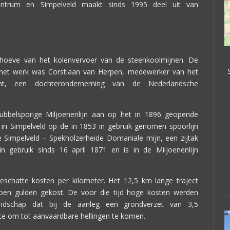
entrum en Simpelveld maakt sinds 1995 deel uit van
hoeve van het kolenvervoer van de steenkoolmijnen. De
n het werk was Corstiaan van Herpen, medewerker van het
cht, een dochteronderneming van de Nederlandsche
ubbelsporige Miljoenenlijn aan op het in 1896 geopende
n in Simpelveld op de in 1853 in gebruik genomen spoorlijn
te Simpelveld – Spekholzerheide Domaniale mijn, een zijtak
n gebruik sinds 16 april 1871 en is in de Miljoenenlijn
schatte kosten per kilometer. Het 12,5 km lange traject
joen gulden gekost. De voor die tijd hoge kosten werden
andschap dat bij de aanleg een grondverzet van 3,5
te om tot aanvaardbare hellingen te komen.