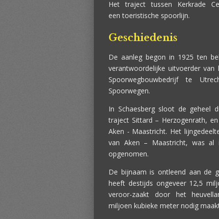
Het traject tussen Kerkrade C
een toeristische spoorlijn.
Geschiedenis
De aanleg begon in 1925 ten be
verantwoordelijke uitvoerder va
Spoorwegbouwbedrijf te Utre
Spoorwegen.
In Schaesberg sloot de geheel d
traject Sittard – Herzogenrath, e
Aken - Maastricht. Het lijngedeel
van Aken – Maastricht, was al i
opgenomen.
De bijnaam is ontleend aan de ge
heeft destijds ongeveer 12,5 mil
veroor-zaakt door het heuvell
miljoen kubieke meter nodig maak