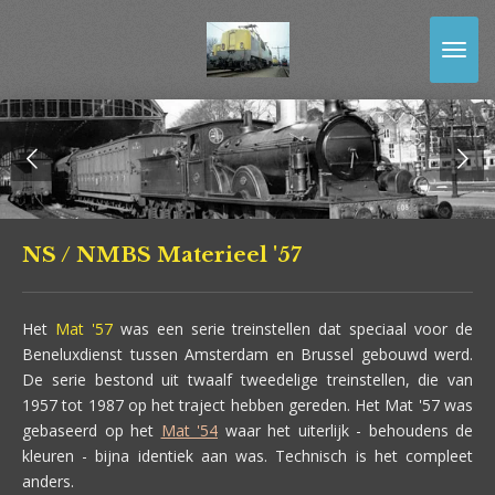
Ga
direct
naar
de
hoofdinhoud
NS / NMBS Materieel '57
Het
Mat '57
was een serie treinstellen dat speciaal voor de
Beneluxdienst tussen Amsterdam en Brussel gebouwd werd.
De serie bestond uit twaalf tweedelige treinstellen, die van
1957 tot 1987 op het traject hebben gereden. Het Mat '57 was
gebaseerd op het
Mat '54
waar het uiterlijk - behoudens de
kleuren - bijna identiek aan was. Technisch is het compleet
anders.