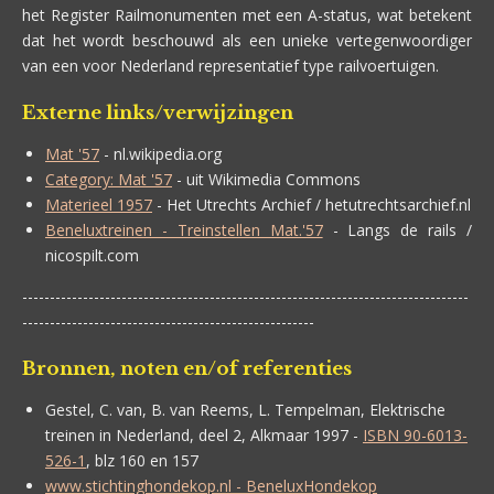
het Register Railmonumenten met een A-status, wat betekent
dat het wordt beschouwd als een unieke vertegenwoordiger
van een voor Nederland representatief type railvoertuigen.
Externe links/verwijzingen
Mat '57
- nl.wikipedia.org
Category: Mat '57
- uit Wikimedia Commons
Materieel 1957
- Het Utrechts Archief / hetutrechtsarchief.nl
Beneluxtreinen - Treinstellen Mat.'57
- Langs de rails /
nicospilt.com
---------------------------------------------------------------------------------
-----------------------------------------------------
Bronnen, noten en/of referenties
Gestel, C. van, B. van Reems, L. Tempelman,
Elektrische
treinen in Nederland, deel 2, Alkmaar 1997 -
ISBN 90-6013-
526-1
, blz 160 en 157
www.stichtinghondekop.nl - BeneluxHondekop