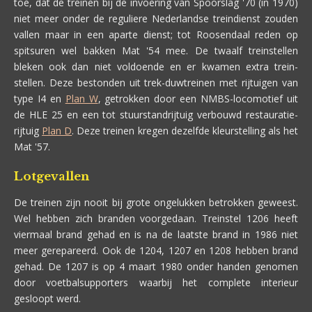
toe, dat de treinen bij de invoering van Spoorslag '70 (in 1970)
niet meer onder de reguliere Nederlandse treindienst zouden
vallen maar in een aparte dienst; tot Roosendaal reden op
spitsuren wel bakken Mat '54 mee. De twaalf treinstellen
bleken ook dan niet voldoende en er kwamen extra trein-
stellen. Deze bestonden uit trek-duwtreinen met rijtuigen van
type I4 en
Plan W
, getrokken door een NMBS-locomotief uit
de HLE 25 en een tot stuurstandrijtuig verbouwd restauratie-
rijtuig
Plan D
. Deze treinen kregen dezelfde kleurstelling als het
Mat '57.
Lotgevallen
De treinen zijn nooit bij grote ongelukken betrokken geweest.
Wel hebben zich branden voorgedaan. Treinstel 1206 heeft
viermaal brand gehad en is na de laatste brand in 1986 niet
meer gerepareerd. Ook de 1204, 1207 en 1208 hebben brand
gehad. De 1207 is op 4 maart 1980 onder handen genomen
door voetbalsupporters waarbij het complete interieur
gesloopt werd.