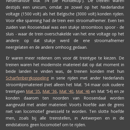
Nederlandse Mat '54 (de 'Hondekop'). De treinen waren
destijds een unicum, omdat ze zowel op het Nederlandse
voltage (1500 volt) als het Belgische (3000 volt) konden rijden.
Voor elke spanning had de trein een stroomafnemer. Even ten
zuiden van Roosendaal was een stukje stroomloos spoor - de
sluis - waar de trein overschakelde van het ene voltage op het
andere: op dat stukje werd de ene stroomafnemer
neergelaten en de andere omhoog gedaan.
Er waren meer redenen om voor dit treintype te kiezen. De
treinen waren het modernste materieel dat op dat moment in
beide landen te vinden was, de treinen konden met hun
Scharfenbergkoppeling
in serie rijden met ander Nederlands
stroomlijnmaterieel (niet alleen het Mat. '54 maar ook oudere
treintypen
Mat '35
,
Mat '36
,
Mat '40
,
Mat '46
en Mat '54) en ze
konden daarom ten noorden van Roosendaal worden
aangevuld met ander materieel. Voorts hoefde aan de grens
niet van locomotief gewisseld te worden. Ten slotte hoefde
men, zoals bij alle treinstellen, in Antwerpen en in de
eindstations geen locomotief om te rijden.