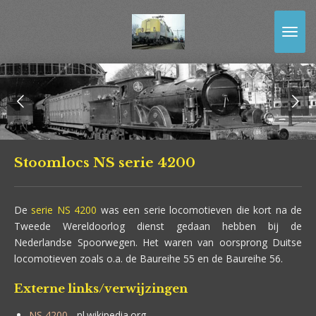
Ga
direct
naar
de
hoofdinhoud
Stoomlocs NS serie 4200
De
serie
NS 4200
was een serie locomotieven die kort na de
Tweede Wereldoorlog dienst gedaan hebben bij de
Nederlandse Spoorwegen. Het waren van oorsprong Duitse
locomotieven zoals o.a. de Baureihe 55 en de Baureihe 56.
Externe links/verwijzingen
NS 4200
- nl.wikipedia.org