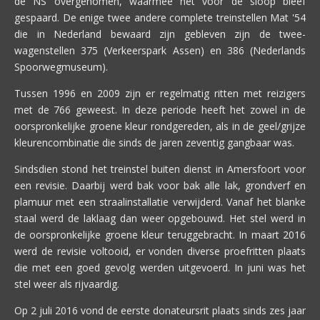
de
NS
overgenomen, waarmee het voor de sloop bleef
gespaard. De enige twee andere complete treinstellen Mat '54
die in Nederland bewaard zijn gebleven zijn de twee-
wagenstellen 375 (Verkeerspark Assen) en 386 (Nederlands
Spoorwegmuseum).
Tussen 1996 en 2009 zijn er regelmatig ritten met reizigers
met de 766 geweest. In deze periode heeft het zowel in de
oorspronkelijke groene kleur rondgereden, als in de geel/grijze
kleurencombinatie die sinds de jaren zeventig gangbaar was.
Sindsdien stond het treinstel buiten dienst in Amersfoort voor
een revisie. Daarbij werd bak voor bak alle lak, grondverf en
plamuur met een straalinstallatie verwijderd. Vanaf het blanke
staal werd de laklaag dan weer opgebouwd. Het stel werd in
de oorspronkelijke groene kleur teruggebracht. In maart 2016
werd de revisie voltooid, er vonden diverse proefritten plaats
die met een goed gevolg werden uitgevoerd. In juni was het
stel weer als rijvaardig.
Op 2 juli 2016 vond de eerste donateursrit plaats sinds zes jaar