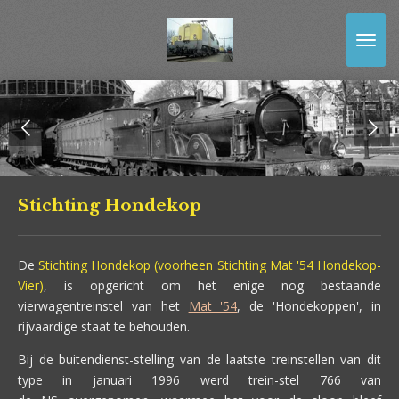
Ga
direct
naar
de
hoofdinhoud
Stichting Hondekop
De
Stichting Hondekop (voorheen Stichting Mat '54 Hondekop-
Vier)
, is opgericht om het enige nog bestaande
vierwagentreinstel van het
Mat '54
, de 'Hondekoppen', in
rijvaardige staat te behouden.
Bij de buitendienst-stelling van de laatste treinstellen van dit
type in januari 1996 werd trein-stel 766 van