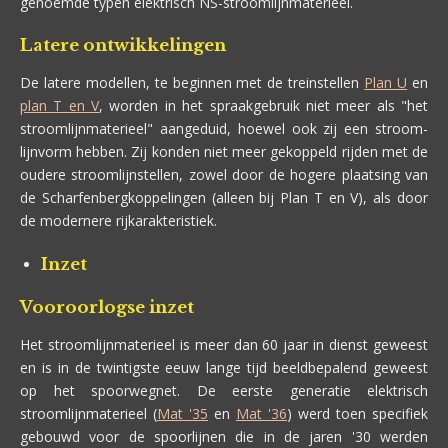
genoemde typen elektrisch NS-stroomlijnmaterieel.
Latere ontwikkelingen
De latere modellen, te beginnen met de treinstellen
Plan U
en
plan T en V
, worden in het spraakgebruik niet meer als "het
stroomlijnmaterieel" aangeduid, hoewel ook zij een stroom-
lijnvorm hebben. Zij konden niet meer gekoppeld rijden met de
oudere stroomlijnstellen, zowel door de hogere plaatsing van
de Scharfenbergkoppelingen (alleen bij Plan T en V), als door
de modernere rijkarakteristiek.
Inzet
Vooroorlogse inzet
Het stroomlijnmaterieel is meer dan 60 jaar in dienst geweest
en is in de twintigste eeuw lange tijd beeldbepalend geweest
op het spoorwegnet. De eerste generatie elektrisch
stroomlijnmaterieel (
Mat '35
en
Mat '36
) werd toen specifiek
gebouwd voor de spoorlijnen die in de jaren '30 werden