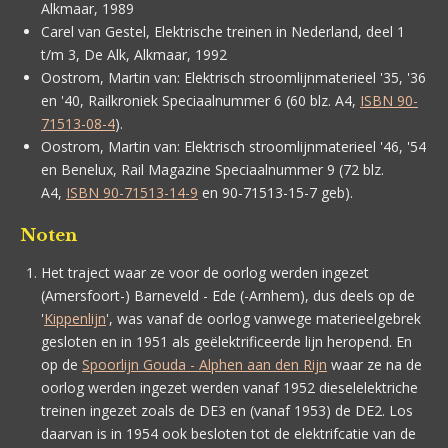
Alkmaar, 1989
Carel van Gestel,
Elektrische treinen in Nederland, deel 1
t/m 3, De Alk, Alkmaar, 1992
Oostrom, Martin van:
Elektrisch stroomlijnmaterieel '35, '36
en '40, Railkroniek Speciaalnummer 6 (60 blz. A4,
ISBN 90-
71513-08-4
).
Oostrom, Martin van:
Elektrisch stroomlijnmaterieel '46, '54
en Benelux, Rail Magazine Speciaalnummer 9 (72 blz.
A4,
ISBN 90-71513-14-9
en 90-71513-15-7 geb).
Noten
Het traject waar ze voor de oorlog werden ingezet
(Amersfoort-) Barneveld - Ede (-Arnhem), dus deels op de
'
Kippenlijn
', was vanaf de oorlog vanwege materieelgebrek
gesloten en in 1951 als geëlektrificeerde lijn heropend. En
op de
Spoorlijn Gouda - Alphen aan den Rijn
waar ze na de
oorlog werden ingezet werden vanaf 1952 dieselelektriche
treinen ingezet zoals de DE3 en (vanaf 1953) de DE2. Los
daarvan is in 1954 ook besloten tot de elektrifcatie van de