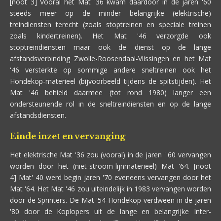
[noot 3] Vooral het Mat '36 kwam daardoor in de jaren '60
steeds meer op de minder belangrijke (elektrische)
treindiensten terecht (zoals stoptreinen en speciale treinen
zoals kindertreinen). Het Mat '46 verzorgde ook
stoptreindiensten maar ook de dienst op de lange
afstandsverbinding Zwolle-Roosendaal-Vlissingen en het Mat
'46 versterkte op sommige andere sneltreinen ook het
Hondekop-materieel (bijvoorbeeld tijdens de spitstijden). Het
Mat '46 behield daarmee (tot rond 1980) langer een
ondersteunende rol in de sneltreindiensten en op de lange
afstandsdiensten.
Einde inzet en vervanging
Het elektrische Mat '36 zou (vooral) in de jaren ' 60 vervangen
worden door het (niet-stroom-lijnmaterieel) Mat '64. [noot
4] Mat' 40 werd begin jaren '70 eveneens vervangen door het
Mat '64. Het Mat '46 zou uiteindelijk in 1983 vervangen worden
door de Sprinters. De Mat '54-Hondekop verdween in de jaren
'80 door de Koplopers uit de lange en belangrijke Inter-