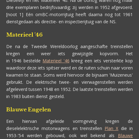
Dieselvijf en het Materieel '40. Na de oorlog waren nog maar
drie exemplaren bedrijfsvaardig; zij werden in 1952 afgevoerd.
[noot 1] Eén omBC-motorrijtuig heeft daarna nog tot 1961
dienstgedaan als directie- en inspectierijtuig van de NS.
Materieel '46
De na de Tweede Wereldoorlog aangeschafte treinstellen
kregen een weer iets gewijzigde kopvorm. Het
in 1946 bestelde
Materieel '46
kreeg een iets versterkte kop
waardoor deze iets spitser werd en de ruiten schuin naar voren
kwamen te staan. Soms werd hiervoor de bijnaam 'Muizeneus'
gebruikt. De elektrische twee- en vierwagenstellen werden
afgeleverd tussen 1948 en 1952. De laatste treinstellen werden
in 1983 buiten dienst gesteld.
Blauwe Engelen
Een hiervan afgeleide vormgeving kregen de
dieselelektrische motorwagens en treinstellen
Plan X
die in
1953-'54 werden gebouwd, ook wel bekend als
Blauwe