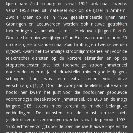
lijnen naar Zuid-Limburg en vanaf 1951 ook naar Twente.
Vanaf 1953 reed dit materieel ook op de IJssellijn Arnhem-
Zwolle. Maar op de in 1952 geëlektrificeerde lijnen naar
Groningen en Leeuwarden werden ook nieuwe getrokken
treinen ingezet, aanvankelijk met de nieuwe rijtuigen
Plan D
.
Door de toen nieuwe rijtuigen Plan E die vanaf medio jaren '50
op de langere afstanden naar Zuid-Limburg en Twente werden
ingezet, kwam het toenmalige stroomlijnmaterieel vrij voor de
(elektrische) diensten op de kortere afstanden en op de
stoptreindiensten (dat het toen-malige stroomlijnmaterieel
door onder meer de Jacobsdraaistellen minder goede rijeigen-
schappen had, was een extra reden voor deze
verschuiving). [1] [2] Door de voortgaande elektrificatie van de
hoofdlijnen kwam het juist voor die hoofdlijnen gebouwde
vooroorlogse diesel-stroomlijnmaterieel, de DE3 en de (nog)
langere DE5, steeds meer terecht op minder belangrijke
verbindingen. De diensten op de minst drukke niet-
geëlektrificeerde verbindingen werden vanaf de periode 1953-
1955 echter verzorgd door de toen nieuwe Blauwe Engelen die