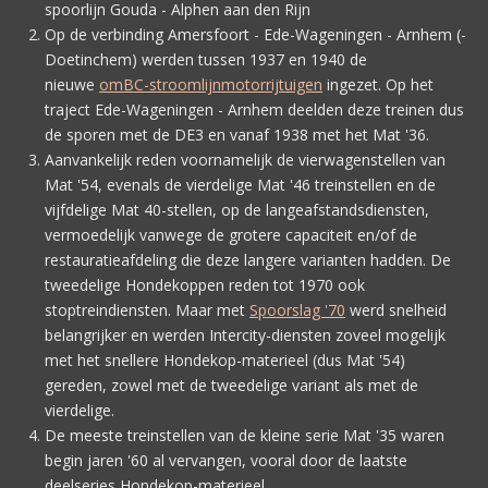
spoorlijn Gouda - Alphen aan den Rijn
Op de verbinding Amersfoort - Ede-Wageningen - Arnhem (-
Doetinchem) werden tussen 1937 en 1940 de
nieuwe
omBC-stroomlijnmotorrijtuigen
ingezet. Op het
traject Ede-Wageningen - Arnhem deelden deze treinen dus
de sporen met de DE3 en vanaf 1938 met het Mat '36.
Aanvankelijk reden voornamelijk de vierwagenstellen van
Mat '54, evenals de vierdelige Mat '46 treinstellen en de
vijfdelige Mat 40-stellen, op de langeafstandsdiensten,
vermoedelijk vanwege de grotere capaciteit en/of de
restauratieafdeling die deze langere varianten hadden. De
tweedelige Hondekoppen reden tot 1970 ook
stoptreindiensten. Maar met
Spoorslag '70
werd snelheid
belangrijker en werden Intercity-diensten zoveel mogelijk
met het snellere Hondekop-materieel (dus Mat '54)
gereden, zowel met de tweedelige variant als met de
vierdelige.
De meeste treinstellen van de kleine serie Mat '35 waren
begin jaren '60 al vervangen, vooral door de laatste
deelseries Hondekop-materieel.