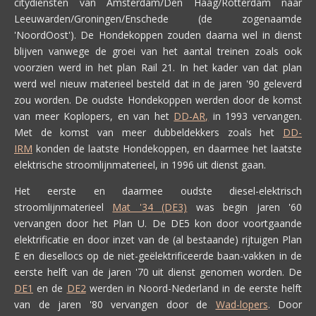
citydiensten van Amsterdam/Den Haag/Rotterdam naar
Leeuwarden/Groningen/Enschede (de zogenaamde
'NoordOost'). De Hondekoppen zouden daarna wel in dienst
blijven vanwege de groei van het aantal treinen zoals ook
voorzien werd in het plan Rail 21. In het kader van dat plan
werd wel nieuw materieel besteld dat in de jaren '90 geleverd
zou worden. De oudste Hondekoppen werden door de komst
van meer Koplopers, en van het
DD-AR,
in 1993 vervangen.
Met de komst van meer dubbeldekkers zoals het
DD-
IRM
konden de laatste Hondekoppen, en daarmee het laatste
elektrische stroomlijnmaterieel, in 1996 uit dienst gaan.
Het eerste en daarmee oudste diesel-elektrisch
stroomlijnmaterieel
Mat '34 (DE3)
was begin jaren '60
vervangen door het Plan U. De DE5 kon door voortgaande
elektrificatie en door inzet van de (al bestaande) rijtuigen Plan
E en diesellocs op de niet-geëlektrificeerde baan-vakken in de
eerste helft van de jaren '70 uit dienst genomen worden. De
DE1
en de
DE2
werden in Noord-Nederland in de eerste helft
van de jaren '80 vervangen door de
Wad-lopers
. Door