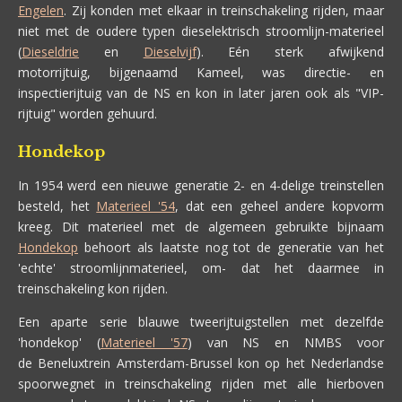
Engelen
. Zij konden met elkaar in treinschakeling rijden, maar
niet met de oudere typen dieselektrisch stroomlijn-materieel
(
Dieseldrie
en
Dieselvijf
). Eén sterk afwijkend
motorrijtuig, bijgenaamd Kameel, was directie- en
inspectierijtuig van de NS en kon in later jaren ook als "VIP-
rijtuig" worden gehuurd.
Hondekop
In 1954 werd een nieuwe generatie 2- en 4-delige treinstellen
besteld, het
Materieel '54
, dat een geheel andere kopvorm
kreeg. Dit materieel met de algemeen gebruikte bijnaam
Hondekop
behoort als laatste nog tot de generatie van het
'echte' stroomlijnmaterieel, om- dat het daarmee in
treinschakeling kon rijden.
Een aparte serie blauwe tweerijtuigstellen met dezelfde
'hondekop' (
Materieel '57
) van NS en NMBS voor
de Beneluxtrein Amsterdam-Brussel kon op het Nederlandse
spoorwegnet in treinschakeling rijden met alle hierboven