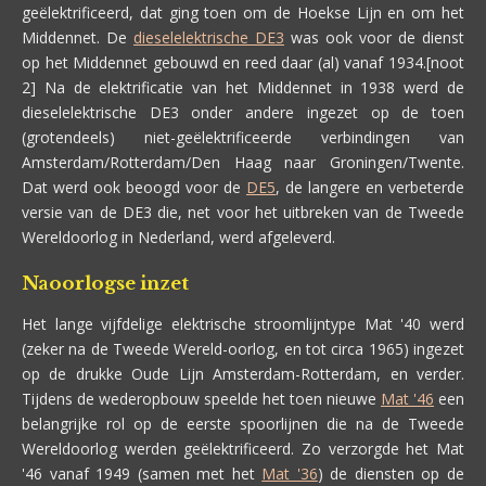
geëlektrificeerd, dat ging toen om de Hoekse Lijn en om het
Middennet. De
dieselelektrische DE3
was ook voor de dienst
op het Middennet gebouwd en reed daar (al) vanaf 1934.[noot
2] Na de elektrificatie van het Middennet in 1938 werd de
dieselelektrische DE3 onder andere ingezet op de toen
(grotendeels) niet-geëlektrificeerde verbindingen van
Amsterdam/Rotterdam/Den Haag naar Groningen/Twente.
Dat werd ook beoogd voor de
DE5
, de langere en verbeterde
versie van de DE3 die, net voor het uitbreken van de Tweede
Wereldoorlog in Nederland, werd afgeleverd.
Naoorlogse inzet
Het lange vijfdelige elektrische stroomlijntype Mat '40 werd
(zeker na de Tweede Wereld-oorlog, en tot circa 1965) ingezet
op de drukke Oude Lijn Amsterdam-Rotterdam, en verder.
Tijdens de wederopbouw speelde het toen nieuwe
Mat '46
een
belangrijke rol op de eerste spoorlijnen die na de Tweede
Wereldoorlog werden geëlektrificeerd. Zo verzorgde het Mat
'46 vanaf 1949 (samen met het
Mat '36
) de diensten op de