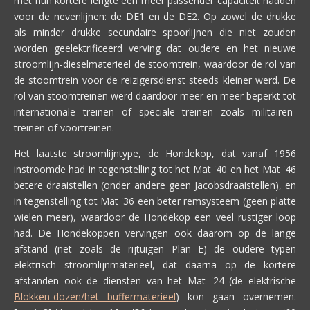
met hun kortere lengte een meer passender capaciteit hadden
voor de nevenlijnen: de DE1 en de DE2. Op zowel de drukke
als minder drukke secundaire spoorlijnen die niet zouden
worden geelektrificeerd verving dat oudere en het nieuwe
stroomlijn-dieselmaterieel de stoomtrein, waardoor de rol van
de stoomtrein voor de reizigersdienst steeds kleiner werd. De
rol van stoomtreinen werd daardoor meer en meer beperkt tot
internationale treinen of speciale treinen zoals militairen-
treinen of voortreinen.
Het laatste stroomlijntype, de Hondekop, dat vanaf 1956
instroomde had in tegenstelling tot het Mat '40 en het Mat '46
betere draaistellen (onder andere geen Jacobsdraaistellen), en
in tegenstelling tot Mat '36 een beter remsysteem (geen platte
wielen meer), waardoor de Hondekop een veel rustiger loop
had. De Hondekoppen vervingen ook daarom op de lange
afstand (net zoals de rijtuigen Plan E) de oudere typen
elektrisch stroomlijnmaterieel, dat daarna op de kortere
afstanden ook de diensten van het Mat '24 (de elektrische
Blokken-dozen/het buffermaterieel
) kon gaan overnemen.