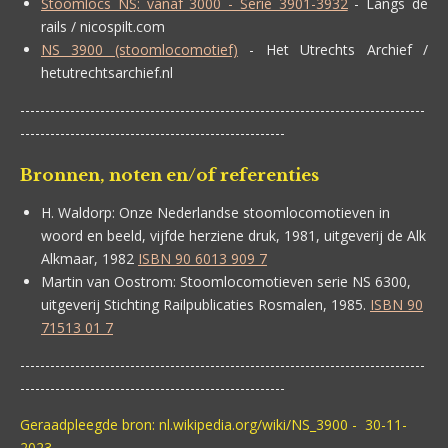
Stoomlocs NS: vanaf 3000 - Serie 3901-3932
- Langs de
rails / nicospilt.com
NS 3900 (stoomlocomotief)
- Het Utrechts Archief /
hetutrechtsarchief.nl
---------------------------------------------------------------------------------
-----------------------------------------------------
Bronnen, noten en/of referenties
H. Waldorp:
Onze Nederlandse stoomlocomotieven in
woord en beeld, vijfde herziene druk, 1981, uitgeverij de Alk
Alkmaar, 1982
ISBN 90 6013 909 7
Martin van Oostrom:
Stoomlocomotieven serie NS 6300,
uitgeverij Stichting Railpublicaties Rosmalen, 1985.
ISBN 90
71513 01 7
---------------------------------------------------------------------------------
-----------------------------------------------------
Geraadpleegde bron: nl.wikipedia.org/wiki/NS_3900 - 30-11-
2023