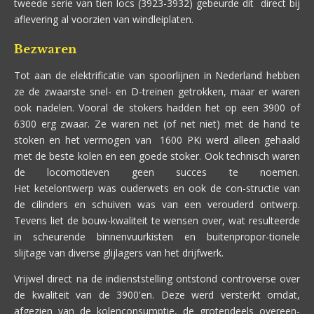
tweede serie van tien locs (3923-3932) gebeurde dit direct bij
aflevering al voorzien van windleiplaten.
Bezwaren
Tot aan de elektrificatie van spoorlijnen in Nederland hebben
ze de zwaarste snel- en D-treinen getrokken, maar er waren
ook nadelen. Vooral de stokers hadden het op een 3900 of
6300 erg zwaar. Ze waren net (of net niet) met de hand te
stoken en het vermogen van 1600 PKi werd alleen gehaald
met de beste kolen en een goede stoker. Ook technisch waren
de locomotieven geen succes te noemen.
Het ketelontwerp was ouderwets en ook de con-structie van
de cilinders en schuiven was van een verouderd ontwerp.
Tevens liet de bouw-kwaliteit te wensen over, wat resulteerde
in scheurende binnenvuurkisten en buitenpropor-tionele
slijtage van diverse glijlagers van het drijfwerk.
Vrijwel direct na de indienststelling ontstond controverse over
de kwaliteit van de 3900'en. Deze werd versterkt omdat,
afgezien van de kolenconsumptie, de grotendeels overeen-