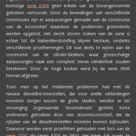
komstige
serie 6300
geen enkele van de bovengenoemde
gebreken vertoonde. Door de bevindingen van verschillende
commissies zijn er aanpassingen gemaakt aan de constructie
van de locomotief waardoor de problemen grotendeels
werden opgelost. Het slecht stoom maken van de serie is
echter tot de buitendienststelling blijven bestaan, ondanks
verschillende proefnemingen. Dit was deels te wijten aan de
constructie van de cilinder-blokken, waar grootschalige
aanpassingen vaak een compleet nieuw cilinderblok zouden
betekenen. Door de hoge kosten werd bij de serie 3900
hiervan afgezien.
Toen men op het middennet problemen had met de
nieuwe dieseldrie-treinstellen, die voor snelle verbindingen
moesten zorgen tussen de grote steden, werden er ter
vervanging zogenaamde 'stoomdiesels' gesteld, korte
sneltreinen getrokken door een stoomlocomotief, die de
rijtijden van de dieseltreinstellen moesten kunnen bijhouden.
Daarvoor werden eerst proefritten gehouden met locs van de
serie 2100
, de series 3700 en 3900. Het bleek dat zowel de