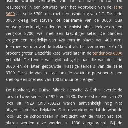
asdruk worden verhoogd van 16 ton naar 18 ton. Dit
resulteerde in een ontwerp naar
het
voorbeeld
van
de
serie
3600
als serie 3700, dus met een asindeling van 2'C. De serie
3900 kreeg het staven- of bar-frame van de 3600. Qua
ontwerp van ketel, cilinders en machinistenhuis leek ze op een
vergrote 3700, wel met een krachtiger ketel. De cilinders
kregen een middellijn van 420 mm in plaats van 400 mm.
Hiermee werd zowel de trekkracht als het vermogen zo'n 15
procent groter. Dezelfde ketel werd later in de
tenderlocs 6300
gebruikt. De tender was globaal gelijk aan die van de serie
3600 en de later gebouwde 4-assige tenders van de serie
3700. De serie was in staat om de zwaarste personentreinen
snel op een snelheid van 100 km/uur te brengen.
De fabrikant, de Duitse fabriek Henschel & Sohn, leverde de
locs in twee series in 1929 en 1930. De eerste serie van 22
locs uit 1929 (3901-3922) waren aanvankelijk nog niet
uitgerust met windleiplaten. Om te voorkomen dat de wind de
rook uit de schoorsteen in het zicht van de machinist zou
blazen werden deze werden in 1930 aangebracht. Bij de