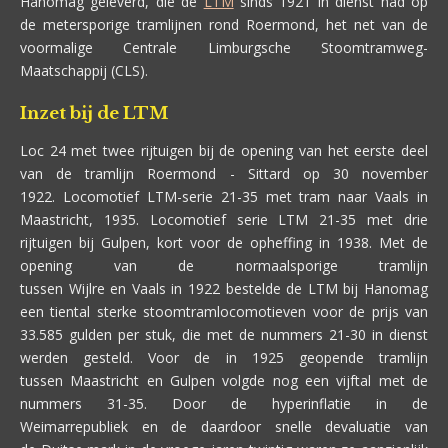
Hanomag geleverd, die de
LTM
sinds 1921 in dienst had op
de metersporige tramlijnen rond Roermond, het net van de
voormalige Centrale Limburgsche Stoomtramweg-
Maatschappij (CLS).
Inzet bij de LTM
Loc 24 met twee rijtuigen bij de opening van het eerste deel
van de tramlijn Roermond - Sittard op 30 november
1922.
Locomotief LTM-serie 21-35 met tram naar Vaals in
Maastricht, 1935.
Locomotief serie LTM 21-35 met drie
rijtuigen bij Gulpen, kort voor de opheffing in 1938. Met de
opening van de normaalsporige tramlijn
tussen Wijlre en Vaals in 1922 bestelde de LTM bij Hanomag
een tiental sterke stoomtramlocomotieven voor de prijs van
33.585 gulden per stuk, die met de nummers 21-30 in dienst
werden gesteld. Voor de in 1925 geopende tramlijn
tussen Maastricht en Gulpen volgde nog een vijftal met de
nummers 31-35. Door de hyperinflatie in de
Weimarrepubliek en de daardoor snelle devaluatie van