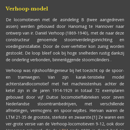
Verhoop-model
De locomotieven met de asindeling B (twee aangedreven
assen) werden gebouwd door Hanomag te Hannover naar
ontwerp van ir. Daniël Verhoop (1869-1940), met de naar deze
constructeur genoemde stoomverdelingsinrichting en
voedingsinstallatie. Door de over-verhitter kon zuinig worden
gestookt. De loop bleef ook bij hoge snelheden rustig dankzij
de onderling verbonden, binnenliggende stoomcilinders .
Verhoop was rijkshoofdingenieur bij het toezicht op de spoor-
en tramwegen. Van zijn karak-teristieke model
achterstandlocomotief met het machinistenhuis achter de
ketel zijn in de jaren 1914-1929 in totaal 72 exemplaren
gebouwd door vijf Duitse locomotieffabrieken voor zeven
Nederlandse stoomtrambedrijven, met verschillende
afmetingen, vermogens en spoor-wijdtes. Hiervan waren de
LTM 21-35 de grootste, sterkste en zwaarste.[1] Ze waren een
ver-grote versie van de Verhoop-locomotieven 9-12, ook door