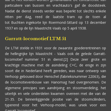
particuliere van bussen en vrachtauto's gaf de doodsteek.
Nadat de dienst steeds verder was beperkt tot slechts enkele
ritten per dag, reed de laatste tram op de toen al
tot Buchten ingekorte lijn Roermond-Sittard op 13 december
1937 en op de lijn Maastricht-Vaals op 5 april 1938.
Garratt-locomotief LTM 51
De LTM stelde in 1931 voor de zwaarste goederentreinen op
de hellingrijke lijn Maastricht - Vaals ook de gelede Garratt-
locomotief nummer 51 in dienst.[2] Deze zeer grote en
krachtige machine met de asindeling C+C, de enige in zijn
soort die in Nederland heeft gereden, was naar ontwerp van
Verhoop gebouwd door Henschel (fabrieksnummer 22063), die
de locomotievenbouw van Hanomag had overgenomen. De
algemene principes van aandrijving en stoomverdeling, het
uiterlijk en vele onderdelen kwamen overeen met die van de
21-35. De binnenliggende positie van de stoomcilinders,
typerend voor het Verhoop-model, was uniek voor een
Garratt-locomotief.