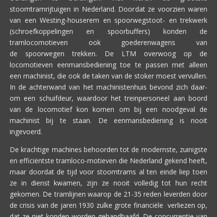
stoomtramrijtuigen in Nederland. Doordat ze voorzien waren
van een Westing-houserem en spoorwegstoot- en trekwerk
(schroefkoppelingen en spoorbuffers) konden de
tramlocomotieven ook goederenwagens van
de spoorwegen trekken. De LTM overwoog op de
locomotieven eenmansbediening toe te passen met alleen
een machinist, die ook de taken van de stoker moest vervullen.
In de achterwand van het machinistenhuis bevond zich daar-
om een schuifdeur, waardoor het treinpersoneel aan boord
van de locomotief kon komen om bij een noodgeval de
machinist bij te staan. De eenmansbediening is nooit
ingevoerd.
De krachtige machines behoorden tot de modernste, zuinigste
en efficiëntste tramloco-motieven die Nederland gekend heeft,
maar doordat de tijd voor stoomtrams al ten einde liep toen
ze in dienst kwamen, zijn ze nooit volledig tot hun recht
gekomen. De tramlijnen waarop de 21-35 reden leverden door
de crisis van de jaren 1930 zulke grote financiële verliezen op,
dat ze niet konden worden gehandhaafd. De concurrentie van