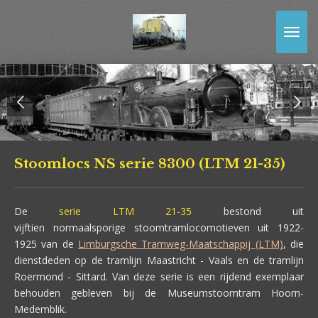
Ga
direct
naar
de
hoofdinhoud
Stoomlocs NS serie 8300 (LTM 21-35)
De
serie LTM 21-35
bestond uit
vijftien normaalsporige stoomtramlocomotieven uit 1922-
1925 van de
Limburgsche Tramweg-Maatschappij (LTM)
, die
dienstdeden op de tramlijn Maastricht - Vaals en de tramlijn
Roermond - Sittard. Van deze serie is een rijdend exemplaar
behouden gebleven bij de Museumstoomtram Hoorn-
Medemblik.