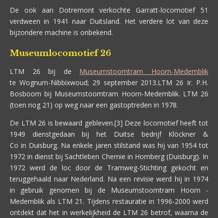
De ook aan Dotremont verkochte Garratt-locomotief 51
verdween in 1941 naar Duitsland. Het verdere lot van deze
bijzondere machine is onbekend.
Museumlocomotief 26
LTM 26 bij de
Museumstoomtram Hoorn-Medemblik
te Wognum-Nibbixwoud; 29 september 2013.
LTM 26 Ir. P.H.
Bosboom bij Museumstoomtram Hoorn-Medemblik.
LTM 26
(toen nog 21) op weg naar een gastoptreden in 1978.
De LTM 26 is bewaard gebleven.[3] Deze locomotief heeft tot
1949 dienstgedaan bij het Duitse bedrijf Klöckner &
Co in Duisburg. Na enkele jaren stilstand was hij van 1954 tot
1972 in dienst bij Sachtleben Chemie in Homberg (Duisburg). In
1972 werd de loc door de Tramweg-Stichting gekocht en
teruggehaald naar Nederland. Na een revisie werd hij in 1974
in gebruik genomen bij de Museumstoomtram Hoorn -
Medemblik als LTM 21. Tijdens restauratie in 1996-2000 werd
ontdekt dat het in werkelijkheid de LTM 26 betrof, waarna de