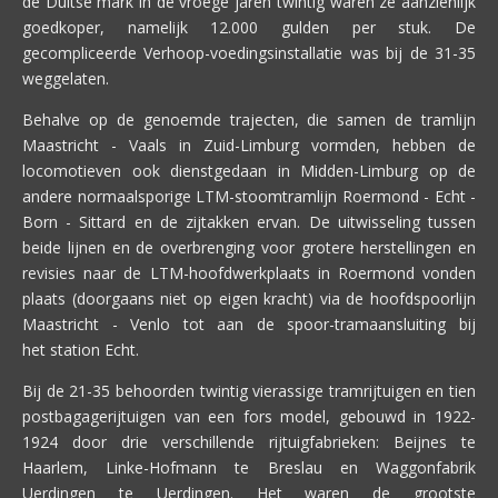
de Duitse mark in de vroege jaren twintig waren ze aanzienlijk
goedkoper, namelijk 12.000 gulden per stuk. De
gecompliceerde Verhoop-voedingsinstallatie was bij de 31-35
weggelaten.
Behalve op de genoemde trajecten, die samen de tramlijn
Maastricht - Vaals in Zuid-Limburg vormden, hebben de
locomotieven ook dienstgedaan in Midden-Limburg op de
andere normaalsporige LTM-stoomtramlijn Roermond - Echt -
Born - Sittard en de zijtakken ervan. De uitwisseling tussen
beide lijnen en de overbrenging voor grotere herstellingen en
revisies naar de LTM-hoofdwerkplaats in Roermond vonden
plaats (doorgaans niet op eigen kracht) via de hoofdspoorlijn
Maastricht - Venlo tot aan de spoor-tramaansluiting bij
het station Echt.
Bij de 21-35 behoorden twintig vierassige tramrijtuigen en tien
postbagagerijtuigen van een fors model, gebouwd in 1922-
1924 door drie verschillende rijtuigfabrieken: Beijnes te
Haarlem, Linke-Hofmann te Breslau en Waggonfabrik
Uerdingen te Uerdingen. Het waren de grootste