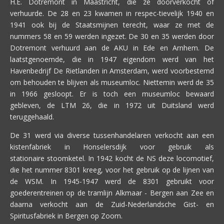
H.E. Dotremont in Maastricht, die ze doorverkocht of
verhuurde. De 28 en 23 kwamen in respec-tievelijk 1940 en
1941 ook bij de Staatsmijnen terecht, waar ze met de
nummers 58 en 59 werden ingezet. De 30 en 35 werden door
Dotremont verhuurd aan de AKU in Ede en Arnhem. De
laatstgenoemde, die in 1947 eigendom werd van het
Havenbedrijf De Rietlanden in Amsterdam, werd voorbestemd
om behouden te blijven als museumloc. Niettemin werd de 35
in 1966 gesloopt. Er is toch een museumloc bewaard
gebleven, de LTM 26, die in 1972 uit Duitsland werd
teruggehaald.
De 31 werd via diverse tussenhandelaren verkocht aan een
kistenfabriek in Honselersdijk voor gebruik als
stationaire stoomketel. In 1942 kocht de NS deze locomotief,
die het nummer 8301 kreeg, voor het gebruik op de lijnen van
de WSM. In 1945-1947 werd de 8301 gebruikt voor
goederentreinen op de tramlijn Alkmaar - Bergen aan Zee en
daarna verkocht aan de Zuid-Nederlandsche Gist- en
Spiritusfabriek in Bergen op Zoom.