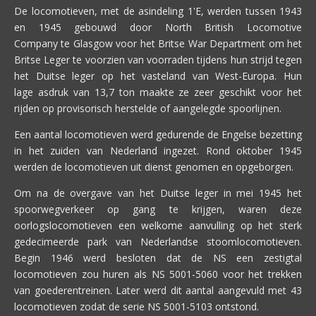
De locomotieven, met de asindeling 1'E, werden tussen 1943
en 1945 gebouwd door North British Locomotive
Company te Glasgow voor het Britse War Department om het
Britse Leger te voorzien van voorraden tijdens hun strijd tegen
het Duitse leger op het vasteland van West-Europa. Hun
lage asdruk van 13,7 ton maakte ze zeer geschikt voor het
rijden op provisorisch herstelde of aangelegde spoorlijnen.
Een aantal locomotieven werd gedurende de Engelse bezetting
in het zuiden van Nederland ingezet. Rond oktober 1945
werden de locomotieven uit dienst genomen en opgeborgen.
Om na de overgave van het Duitse leger in mei 1945 het
spoorwegverkeer op gang te krijgen, waren deze
oorlogslocomotieven een welkome aanvulling op het sterk
gedecimeerde park van Nederlandse stoomlocomotieven.
Begin 1946 werd besloten dat de NS een zestigtal
locomotieven zou huren als NS 5001-5060 voor het trekken
van goederentreinen. Later werd dit aantal aangevuld met 43
locomotieven zodat de serie NS 5001-5103 ontstond.