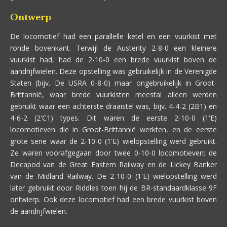
Ontwerp
De locomotief had een parallelle ketel en een vuurkist met
ronde bovenkant. Terwijl de Austerity 2-8-0 een kleinere
vuurkist had, had de 2-10-0 een brede vuurkist boven de
aandrijfwielen. Deze opstelling was gebruikelijk in de Verenigde
Staten (bijv. De USRA 0-8-0) maar ongebruikelijk in Groot-
Brittannië, waar brede vuurkisten meestal alleen werden
gebruikt waar een achterste draaistel was, bijv. 4-4-2 (2B1) en
4-6-2 (2'C1) types. Dit waren de eerste 2-10-0 (1'E)
locomotieven die in Groot-Brittannië werkten, en de eerste
grote serie waar de 2-10-0 (1'E) wielopstelling werd gebruikt.
Ze waren voorafgegaan door twee 0-10-0 locomotieven; de
Decapod van de Great Eastern Railway en de Lickey Banker
van de Midland Railway. De 2-10-0 (1'E) wielopstelling werd
later gebruikt door Riddles toen hij de BR-standaardklasse 9F
ontwierp. Ook deze locomotief had een brede vuurkist boven
de aandrijfwielen.