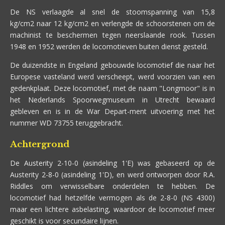
De NS verlaagde al snel de stoomspanning van 15,8
kg/cm2 naar 12 kg/cm2 en verlengde de schoorstenen om de
machinist te beschermen tegen neerslaande rook. Tussen
1948 en 1952 werden de locomotieven buiten dienst gesteld.
De duizendste in Engeland gebouwde locomotief die naar het
Europese vasteland werd verscheept, werd voorzien van een
gedenkplaat. Deze locomotief, met de naam "Longmoor" is in
het Nederlands Spoorwegmuseum in Utrecht bewaard
gebleven en is in de War Depart-ment uitvoering met het
nummer WD 73755 teruggebracht.
Achtergrond
De Austerity 2-10-0 (asindeling 1'E) was gebaseerd op de
Austerity 2-8-0 (asindeling 1'D), en werd ontworpen door R.A.
Riddles om verwisselbare onderdelen te hebben. De
locomotief had hetzelfde vermogen als de 2-8-0 (NS 4300)
maar een lichtere asbelasting, waardoor de locomotief meer
geschikt is voor secundaire lijnen.